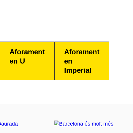
Aforament
Aforament
en U
en
Imperial