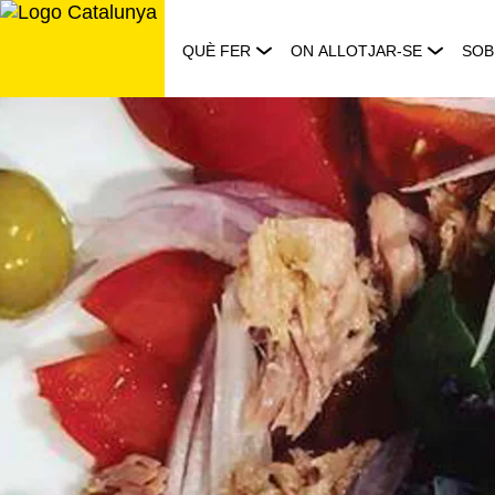
Saltar
al
QUÈ FER
ON ALLOTJAR-SE
SOB
contingut