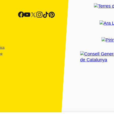
ics
me