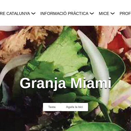
RE CATALUNYA
INFORMACIÓ PRÀCTICA
MICE
PROF
Granja Miami
Tasta
Agafa la bici