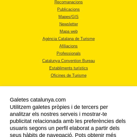
Recomanacions
Publicacions
Mapes/GIS
Newsletter
Mapa web
Agència Catalana de Turisme
Afiliacions
Professionals
Catalunya Convention Bureau
Establiments turístics
Oficines de Turisme
Galetes catalunya.com
Utilitzem galetes pròpies i de tercers per
analitzar els nostres serveis i mostrar-te
AVÍS LEGAL
publicitat relacionada amb les preferències dels
POLÍTICA DE PRIVACITAT
usuaris segons un perfil elaborat a partir dels
COOKIES
seus hàbits de navegació. Pots obtenir més