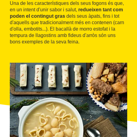
Una de les característiques dels seus fogons és que,
en un intent d'unir sabor i salut,
redueixen tant com
poden el contingut gras
dels seus àpats, fins i tot
d'aquells que tradicionalment més en contenen (carn
d'olla, embotits...). El bacallà de morro estofat i la
tempura de llagostins amb fideus d'arròs són uns
bons exemples de la seva feina.