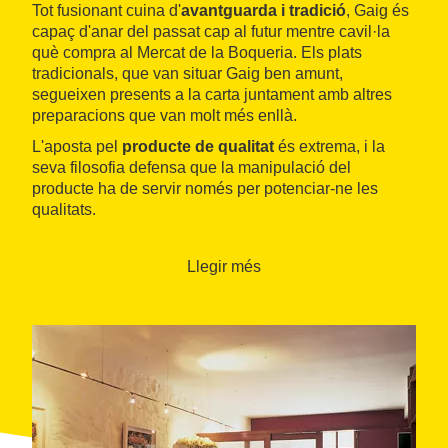
Tot fusionant cuina d'
avantguarda i tradició
, Gaig és
capaç d'anar del passat cap al futur mentre cavil·la
què compra al Mercat de la Boqueria. Els plats
tradicionals, que van situar Gaig ben amunt,
segueixen presents a la carta juntament amb altres
preparacions que van molt més enllà.
L'aposta pel
producte de qualitat
és extrema, i la
seva filosofia defensa que la manipulació del
producte ha de servir només per potenciar-ne les
qualitats.
Disposa de carta i
menú tradicional
, a més de
servei
de menjar per emportar
i per a esdeveniments.
Llegir més