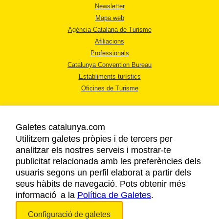
Newsletter
Mapa web
Agència Catalana de Turisme
Afiliacions
Professionals
Catalunya Convention Bureau
Establiments turístics
Oficines de Turisme
Galetes catalunya.com
Utilitzem galetes pròpies i de tercers per
analitzar els nostres serveis i mostrar-te
AVÍS LEGAL
publicitat relacionada amb les preferències dels
POLÍTICA DE PRIVACITAT
usuaris segons un perfil elaborat a partir dels
COOKIES
seus hàbits de navegació. Pots obtenir més
informació a la
Política de Galetes
ACCESSIBILITAT
.
Configuració de galetes