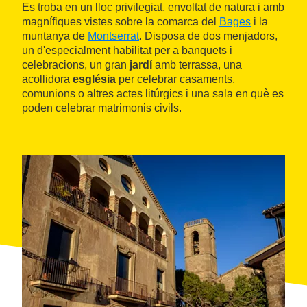
Es troba en un lloc privilegiat, envoltat de natura i amb
magnífiques vistes sobre la comarca del
Bages
i la
muntanya de
Montserrat
. Disposa de dos menjadors,
un d'especialment habilitat per a banquets i
celebracions, un gran
jardí
amb terrassa, una
acollidora
església
per celebrar casaments,
comunions o altres actes litúrgics i una sala en què es
poden celebrar matrimonis civils.