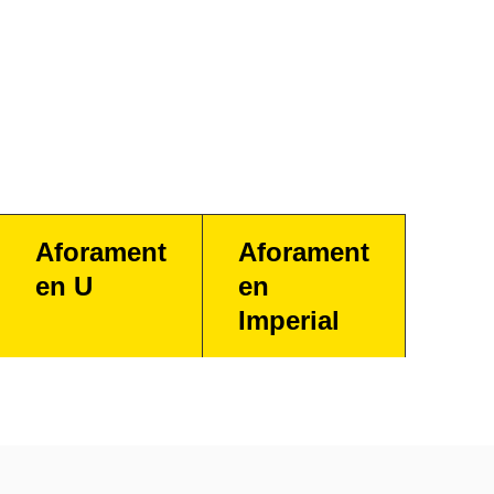
Aforament
Aforament
en U
en
Imperial