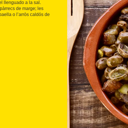
el llenguado a la sal.
spàrrecs de marge; les
paella o l’arròs caldós de