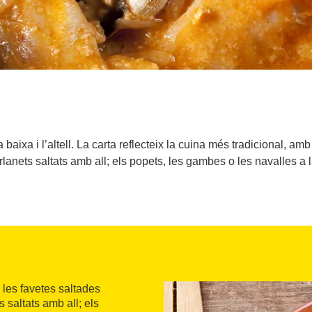
a baixa i l’altell. La carta reflecteix la cuina més tradicional, a
anets saltats amb all; els popets, les gambes o les navalles a la
 les favetes saltades
 saltats amb all; els