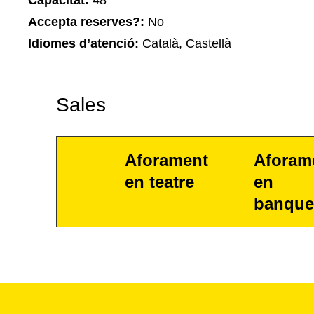
Capacitat:
48
Accepta reserves?:
No
Idiomes d’atenció:
Català, Castellà
Sales
Aforament
Aforam
en teatre
en
banque