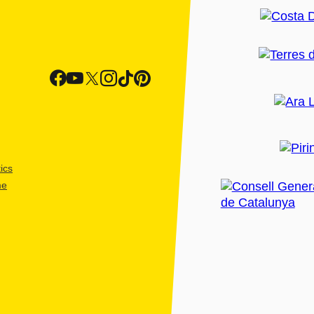
ics
me