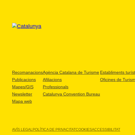
Recomanacions
Agència Catalana de Turisme
Establiments turíst
Publicacions
Afiliacions
Oficines de Turis
Mapes/GIS
Professionals
Newsletter
Catalunya Convention Bureau
Mapa web
AVÍS LEGAL
POLÍTICA DE PRIVACITAT
COOKIES
ACCESSIBILITAT