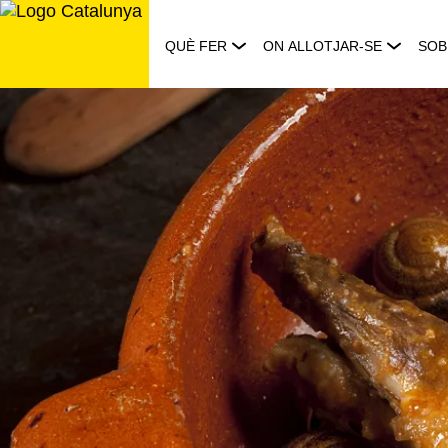
Saltar
al
QUÈ FER
ON ALLOTJAR-SE
SOB
contingut