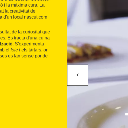
 i la màxima cura. La
 la creativitat del
ia d'un local nascut com
ultat de la curiositat que
es. Es tracta d'una cuina
ització
. S'experimenta
mb el
foie
i els tàrtars, on
lses es fan sense por de