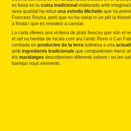
es basa en la
cuina tradicional
elaborada amb imaginació
seva qualitat ha rebut
una estrella Michelin
que ha premiat
Francesc Rovira, però que no ha variat ni un pèl la filosof
a fonda i que es resisteix a canviar.
La carta ofereix una vintena de plats frescos que són el res
el xef va heretar de locals com ara l'antic Reno o Can Fab
centrada en
productes de la terra
sotmesa a una
actual
amb
ingredients tradicionals
que comparteixen menú a
els
maridatges
descobreixen diferents sabors i on les sa
barrejar nous elements.