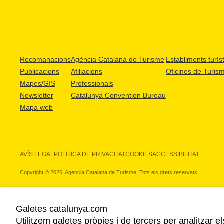
Recomanacions
Agència Catalana de Turisme
Establiments turíst
Publicacions
Afiliacions
Oficines de Turis
Mapes/GIS
Professionals
Newsletter
Catalunya Convention Bureau
Mapa web
AVÍS LEGAL
POLÍTICA DE PRIVACITAT
COOKIES
ACCESSIBILITAT
Copyright © 2026. Agència Catalana de Turisme. Tots els drets reservats.
Galetes catalunya.com
Utilitzem galetes pròpies i de tercers per analitzar e