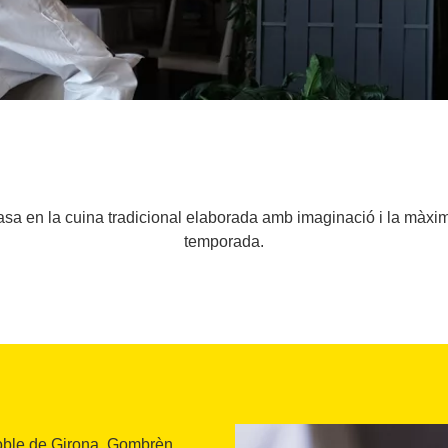
asa en la cuina tradicional elaborada amb imaginació i la màxi
temporada.
poble de Girona, Gombrèn,