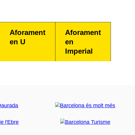
Aforament
Aforament
en U
en
Imperial