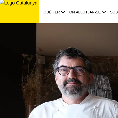
Saltar
al
QUÈ FER
ON ALLOTJAR-SE
SOB
contingut