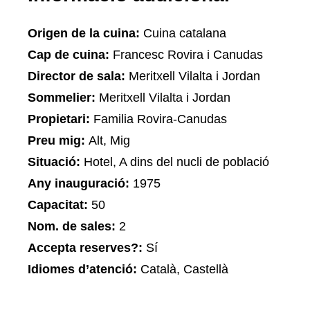
Origen de la cuina:
Cuina catalana
Cap de cuina:
Francesc Rovira i Canudas
Director de sala:
Meritxell Vilalta i Jordan
Sommelier:
Meritxell Vilalta i Jordan
Propietari:
Familia Rovira-Canudas
Preu mig:
Alt, Mig
Situació:
Hotel, A dins del nucli de població
Any inauguració:
1975
Capacitat:
50
Nom. de sales:
2
Accepta reserves?:
Sí
Idiomes d’atenció:
Català, Castellà