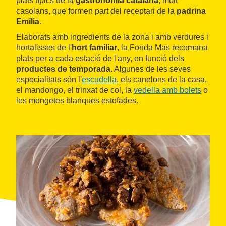
plats típics de la
gastronomia catalana
, molt
casolans, que formen part del receptari de la
padrina
Emília
.
Elaborats amb ingredients de la zona i amb verdures i
hortalisses de l'
hort familiar
, la Fonda Mas recomana
plats per a cada estació de l'any, en funció dels
productes de temporada
. Algunes de les seves
especialitats són l'
escudella
, els canelons de la casa,
el mandongo, el trinxat de col, la
vedella amb bolets
o
les mongetes blanques estofades.