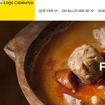
Saltar
al
QUÈ FER
ON ALLOTJAR-SE
SOB
contingut