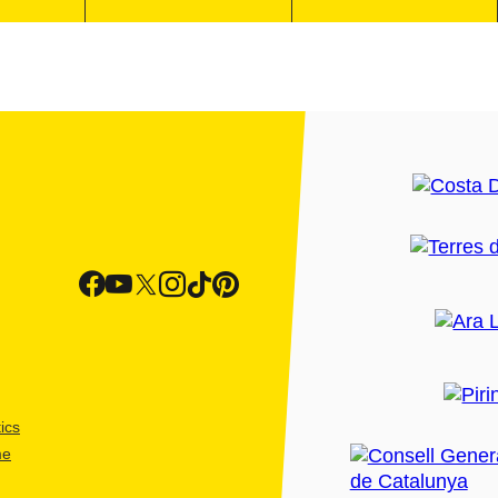
ics
me