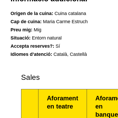
Origen de la cuina:
Cuina catalana
Cap de cuina:
Maria Carme Estruch
Preu mig:
Mig
Situació:
Entorn natural
Accepta reserves?:
Sí
Idiomes d’atenció:
Català, Castellà
Sales
Aforament
Aforam
en teatre
en
banque