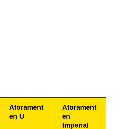
Aforament
Aforament
en U
en
Imperial