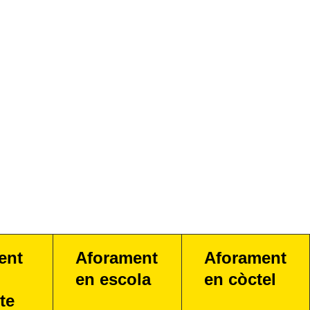
ent
Aforament
Aforament
en escola
en còctel
te