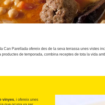
nda Can Parellada ofereix des de la seva terrassa unes vistes i
 a productes de temporada, combina receptes de tota la vida am
e vinyes
, i ofereix unes
sia que ocupa va ser