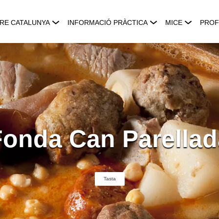
RE CATALUNYA
INFORMACIÓ PRÀCTICA
MICE
PROF
Fonda Can Parellad
Tasta