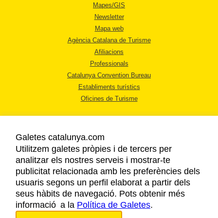
Mapes/GIS
Newsletter
Mapa web
Agència Catalana de Turisme
Afiliacions
Professionals
Catalunya Convention Bureau
Establiments turístics
Oficines de Turisme
Galetes catalunya.com
Utilitzem galetes pròpies i de tercers per
analitzar els nostres serveis i mostrar-te
AVÍS LEGAL
publicitat relacionada amb les preferències dels
POLÍTICA DE PRIVACITAT
usuaris segons un perfil elaborat a partir dels
COOKIES
seus hàbits de navegació. Pots obtenir més
informació a la
Política de Galetes
ACCESSIBILITAT
.