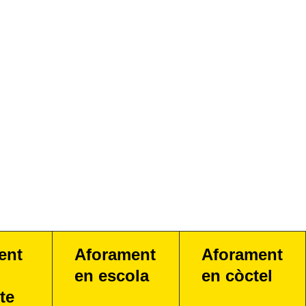
ent
Aforament
Aforament
en escola
en còctel
te