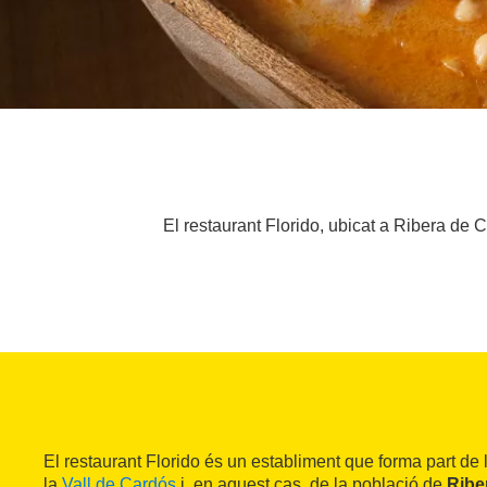
El restaurant Florido, ubicat a Ribera de 
El restaurant Florido és un establiment que forma part de 
la
Vall de Cardós
i, en aquest cas, de la població de
Ribe