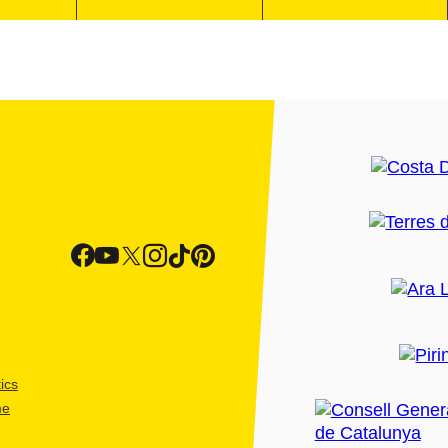
ics
me