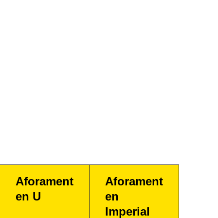
Aforament
Aforament
en U
en
Imperial