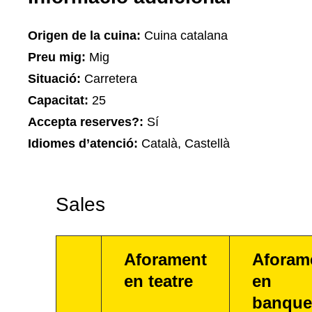
Origen de la cuina:
Cuina catalana
Preu mig:
Mig
Situació:
Carretera
Capacitat:
25
Accepta reserves?:
Sí
Idiomes d’atenció:
Català, Castellà
Sales
Aforament
Aforam
en teatre
en
banque