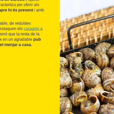
acteritza per oferir als
pre hi és present
i amb
mable, de reduïdes
 destaquen els
caragols a
sinó que la resta de la
ix en un agradable
pub
el menjar a casa.