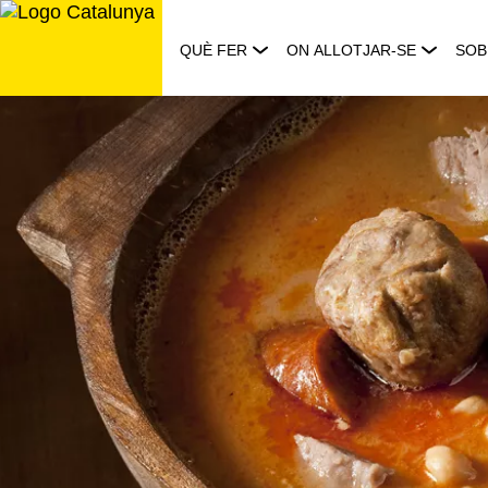
Saltar
al
QUÈ FER
ON ALLOTJAR-SE
SOB
contingut