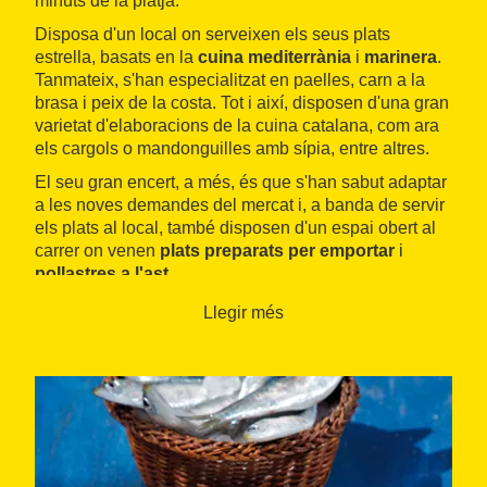
minuts de la platja.
Disposa d'un local on serveixen els seus plats
estrella, basats en la
cuina mediterrània
i
marinera
.
Tanmateix, s'han especialitzat en paelles, carn a la
brasa i peix de la costa. Tot i així, disposen d'una gran
varietat d'elaboracions de la cuina catalana, com ara
els cargols o mandonguilles amb sípia, entre altres.
El seu gran encert, a més, és que s'han sabut adaptar
a les noves demandes del mercat i, a banda de servir
els plats al local, també disposen d'un espai obert al
carrer on venen
plats preparats per emportar
i
pollastres a l'ast
.
Llegir més