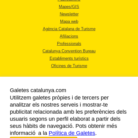
Mapes/GIS
Newsletter
Mapa web
Agència Catalana de Turisme
Afiliacions
Professionals
Catalunya Convention Bureau
Establiments turístics
Oficines de Turisme
Galetes catalunya.com
Utilitzem galetes pròpies i de tercers per
analitzar els nostres serveis i mostrar-te
AVÍS LEGAL
publicitat relacionada amb les preferències dels
POLÍTICA DE PRIVACITAT
usuaris segons un perfil elaborat a partir dels
COOKIES
seus hàbits de navegació. Pots obtenir més
informació a la
Política de Galetes
ACCESSIBILITAT
.