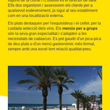
fogons de la cuina i l'Eusebio és el director de sala.
Ells dos organitzen i assessoren els clients per a
qualsevol esdeveniment, ja sigui al seu establiment
com en una localització externa.
Els plats destaquen per l'exquisidesa i el celler, per la
cuidada selecció dels vins. Els
menús per a grups
són la seva gran especialitat i s'adapten a les
necessitats de cadascun. Es pot gaudir d'un pica-pica
de deu plats o d'un menú gastronòmic més formal,
sempre amb una excel·lent relació qualitat-preu.