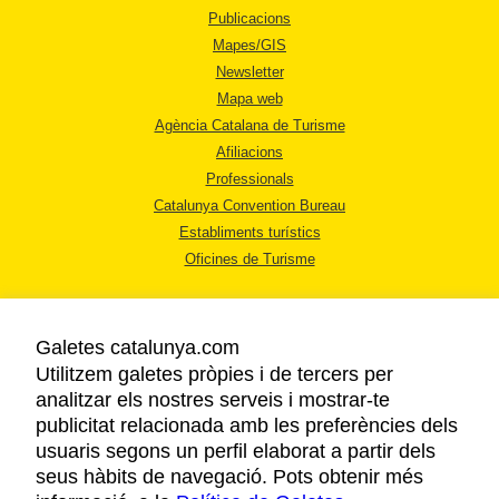
Publicacions
Mapes/GIS
Newsletter
Mapa web
Agència Catalana de Turisme
Afiliacions
Professionals
Catalunya Convention Bureau
Establiments turístics
Oficines de Turisme
Galetes catalunya.com
Utilitzem galetes pròpies i de tercers per
analitzar els nostres serveis i mostrar-te
AVÍS LEGAL
publicitat relacionada amb les preferències dels
POLÍTICA DE PRIVACITAT
usuaris segons un perfil elaborat a partir dels
COOKIES
seus hàbits de navegació. Pots obtenir més