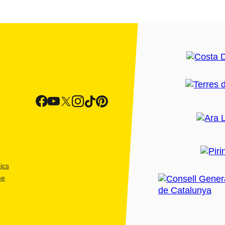
ics
me