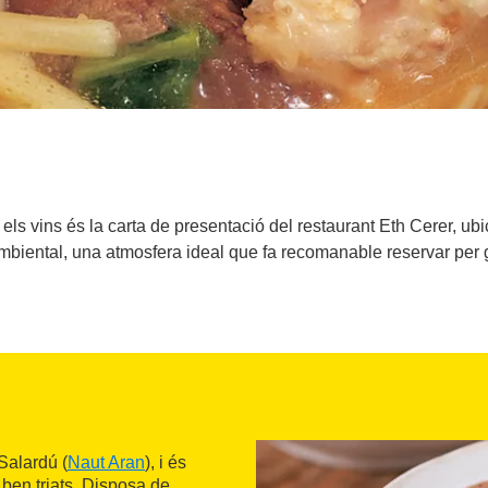
 els vins és la carta de presentació del restaurant Eth Cerer, ubi
biental, una atmosfera ideal que fa recomanable reservar per g
 Salardú (
Naut Aran
), i és
 ben triats. Disposa de