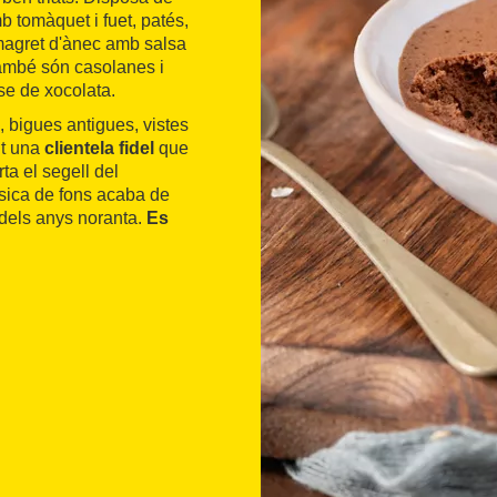
b tomàquet i fuet, patés,
 magret d'ànec amb salsa
 també són casolanes i
se de xocolata.
, bigues antigues, vistes
it una
clientela fidel
que
ta el segell del
úsica de fons acaba de
s dels anys noranta.
Es