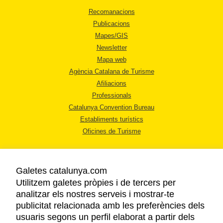
Recomanacions
Publicacions
Mapes/GIS
Newsletter
Mapa web
Agència Catalana de Turisme
Afiliacions
Professionals
Catalunya Convention Bureau
Establiments turístics
Oficines de Turisme
Galetes catalunya.com
Utilitzem galetes pròpies i de tercers per
analitzar els nostres serveis i mostrar-te
AVÍS LEGAL
publicitat relacionada amb les preferències dels
POLÍTICA DE PRIVACITAT
usuaris segons un perfil elaborat a partir dels