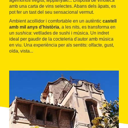
agemonos fregits, teppanyaki... Disposa de vinoteca
amb una carta de vins selectes. Abans dels àpats, es
pot fer un tast del seu sensacional vermut.
Ambient acollidor i comfortable en un autèntic
castell
amb mil anys d'història
, a les nits, es transforma en
un
sushica
: vetllades de sushi i música. Un indret
ideal per gaudir de la cocteleria d'autor amb música
en viu. Una experiència per als sentits: olfacte, gust,
oïda, vista...