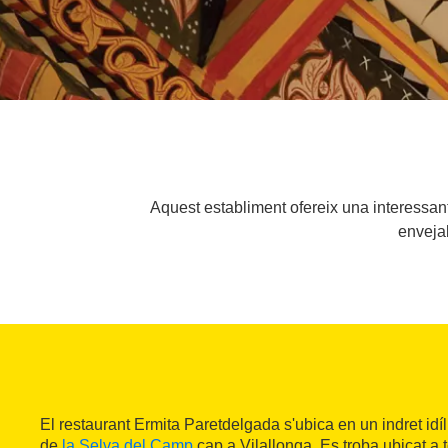
Aquest establiment ofereix una interessant 
envejab
El restaurant Ermita Paretdelgada s'ubica en un indret idíl
de
la Selva del Camp
cap a Vilallonga. Es troba ubicat a 