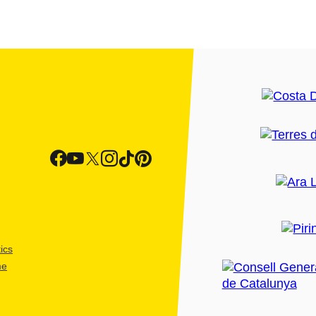
ics
me