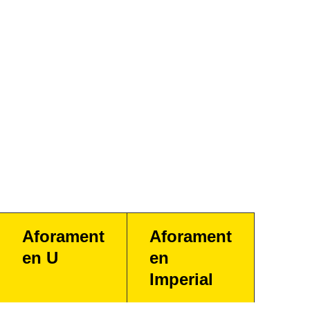
Aforament
Aforament
en U
en
Imperial