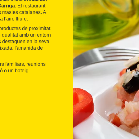
arriga
. El restaurant
es masies catalanes. A
 l'aire lliure.
productes de proximitat.
de qualitat amb un entorn
és destaquen en la seva
eixada, l'amanida de
s familiars, reunions
ó o un bateig.