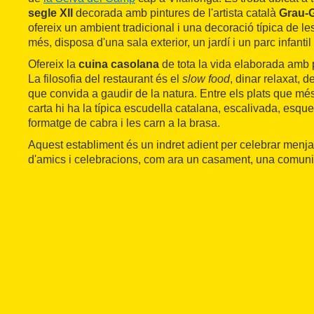
segle XII
decorada amb pintures de l'artista català
Grau-G
ofereix un ambient tradicional i una decoració típica de l
més, disposa d'una sala exterior, un jardí i un parc infantil a
Ofereix la
cuina casolana
de tota la vida elaborada amb 
La filosofia del restaurant és el
slow food
, dinar relaxat, 
que convida a gaudir de la natura. Entre els plats que m
carta hi ha la típica escudella catalana, escalivada, esqu
formatge de cabra i les carn a la brasa.
Aquest establiment és un indret adient per celebrar menjar
d'amics i celebracions, com ara un casament, una comuni