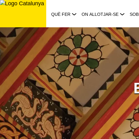
Saltar
al
QUÈ FER
ON ALLOTJAR-SE
SOB
contingut