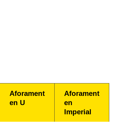
Aforament
Aforament
en U
en
Imperial