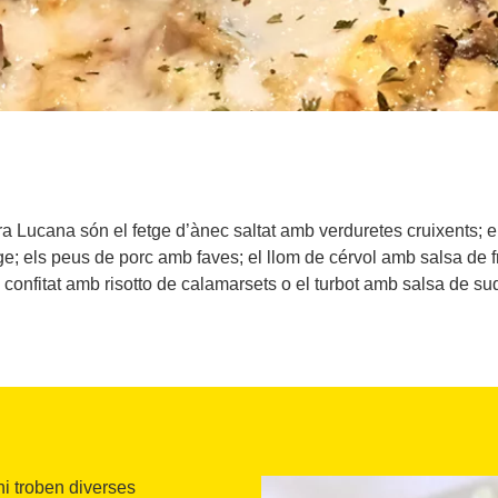
 Lucana són el fetge d’ànec saltat amb verduretes cruixents; el p
ge; els peus de porc amb faves; el llom de cérvol amb salsa de frui
o confitat amb risotto de calamarsets o el turbot amb salsa de suqu
hi troben diverses