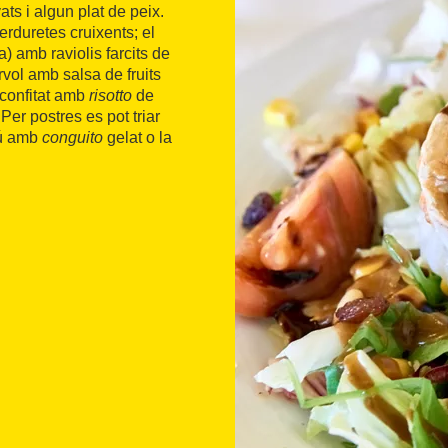
ats i algun plat de peix.
erduretes cruixents; el
a) amb raviolis farcits de
rvol amb salsa de fruits
o confitat amb
risotto
de
Per postres es pot triar
isú amb
conguito
gelat o la