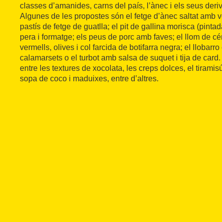
classes d’amanides, carns del país, l’ànec i els seus deriv
Algunes de les propostes són el fetge d’ànec saltat amb v
pastís de fetge de guatlla; el pit de gallina morisca (pintad
pera i formatge; els peus de porc amb faves; el llom de cé
vermells, olives i col farcida de botifarra negra; el llobarr
calamarsets o el turbot amb salsa de suquet i tija de card. 
entre les textures de xocolata, les creps dolces, el tiram
sopa de coco i maduixes, entre d’altres.