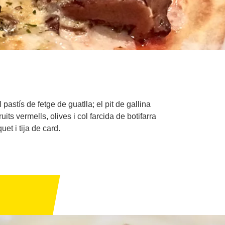
astís de fetge de guatlla; el pit de gallina
ts vermells, olives i col farcida de botifarra
et i tija de card.