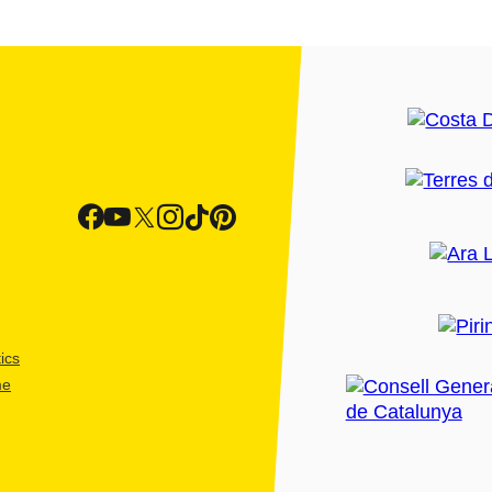
ics
me