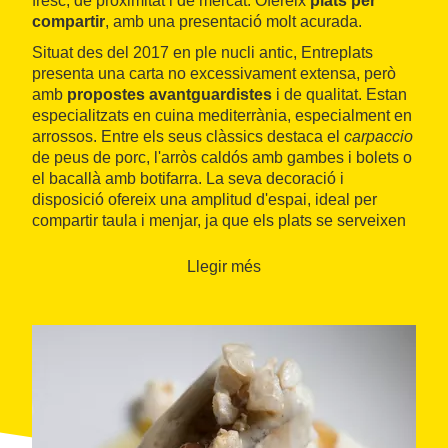
fresc, de proximitat i de mercat. Ofereix
plats per
compartir
, amb una presentació molt acurada.
Situat des del 2017 en ple nucli antic, Entreplats
presenta una carta no excessivament extensa, però
amb
propostes avantguardistes
i de qualitat. Estan
especialitzats en cuina mediterrània, especialment en
arrossos. Entre els seus clàssics destaca el
carpaccio
de peus de porc, l'arròs caldós amb gambes i bolets o
el bacallà amb botifarra. La seva decoració i
disposició ofereix una amplitud d'espai, ideal per
compartir taula i menjar, ja que els plats se serveixen
al centre de la taula.
Llegir més
Les seves
dues plantes
, modernes i de decoració
elegant, converteixen aquest restaurant en un clàssic
al municipi del
Baix Llobregat
i en un lloc ideal per
gaudir d'un ambient relaxat. Es recomana reservar
amb antelació.