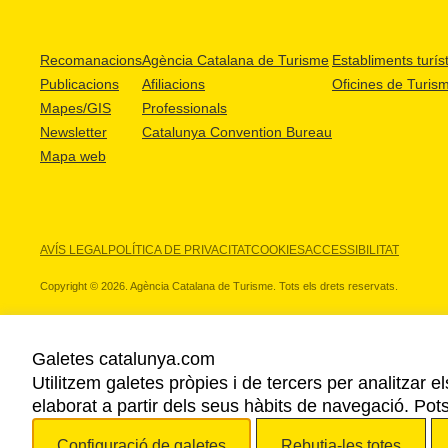
Recomanacions
Agència Catalana de Turisme
Establiments turíst
Publicacions
Afiliacions
Oficines de Turis
Mapes/GIS
Professionals
Newsletter
Catalunya Convention Bureau
Mapa web
AVÍS LEGAL
POLÍTICA DE PRIVACITAT
COOKIES
ACCESSIBILITAT
Copyright © 2026. Agència Catalana de Turisme. Tots els drets reservats.
Galetes catalunya.com
Utilitzem galetes pròpies i de tercers per analitzar e
ELS NOSTRES PARTNERS
elaborat a partir dels seus hàbits de navegació. Pot
Configuració de galetes
Rebutja-les totes