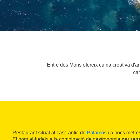
Entre dos Mons ofereix cuina creativa d'a
ca
Restaurant situat al casc antic de
Palamós
i a pocs metre
El nom al·ludeix a la combinació de gastronomia
peruana