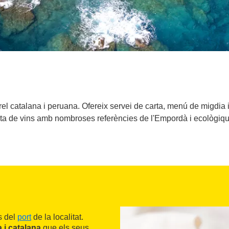
rrel catalana i peruana. Ofereix servei de carta, menú de migdia
rta de vins amb nombroses referències de l'Empordà i ecològiqu
s del
port
de la localitat.
 i catalana
que els seus