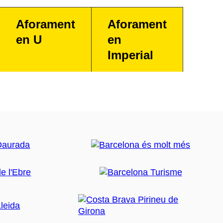
Aforament
Aforament
en U
en
Imperial