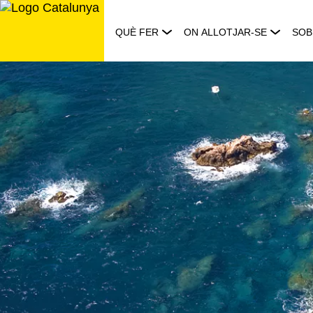
Saltar
al
QUÈ FER
ON ALLOTJAR-SE
SOB
contingut