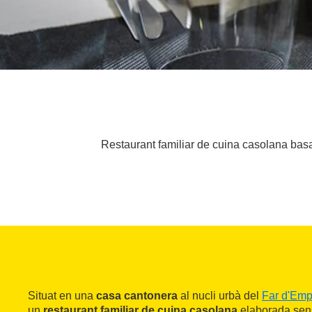
Restaurant familiar de cuina casolana basa
Situat en una
casa cantonera
al nucli urbà del
Far d'Em
un
restaurant familiar de cuina casolana
elaborada sens