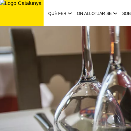
Saltar
al
QUÈ FER
ON ALLOTJAR-SE
SOB
contingut