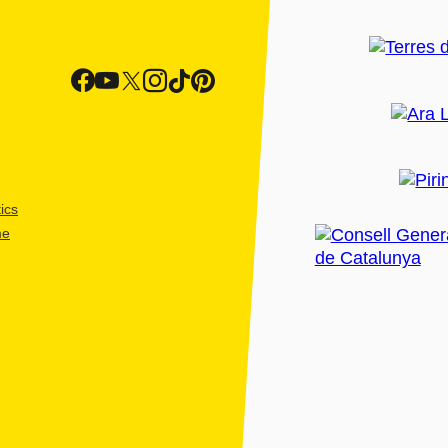
ics
me