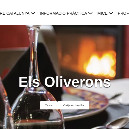
RE CATALUNYA
INFORMACIÓ PRÀCTICA
MICE
PROF
Els Oliverons
Tasta
Viatja en família