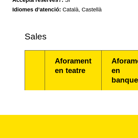
Accepta reserves?:
Sí
Idiomes d’atenció:
Català, Castellà
Sales
Aforament
Aforam
en teatre
en
banque