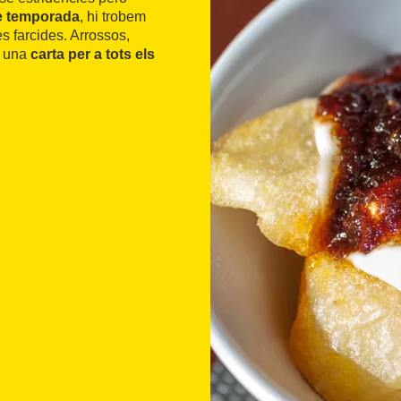
e temporada
, hi trobem
s farcides. Arrossos,
, una
carta per a tots els