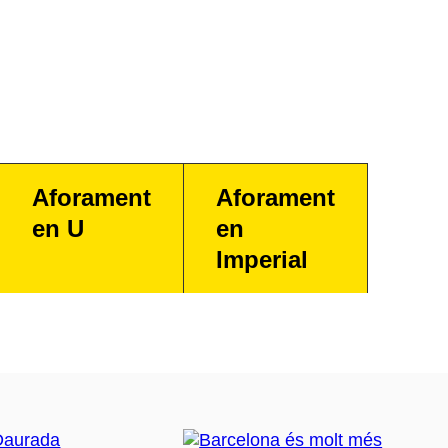
Aforament
Aforament
en U
en
Imperial