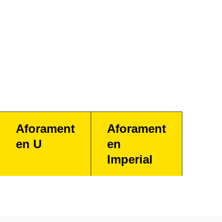
Aforament
Aforament
en U
en
Imperial