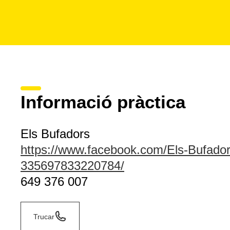
Informació pràctica
Els Bufadors
https://www.facebook.com/Els-Bufador
335697833220784/
649 376 007
Trucar