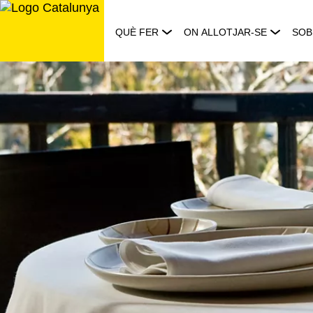
Saltar
al
QUÈ FER
ON ALLOTJAR-SE
SOB
contingut