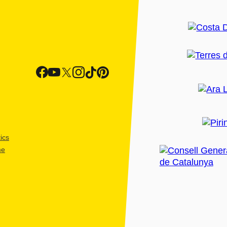
ics
me