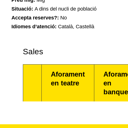
Preu mig:
Mig
Situació:
A dins del nucli de població
Accepta reserves?:
No
Idiomes d’atenció:
Català, Castellà
Sales
Aforament
Aforam
en teatre
en
banque