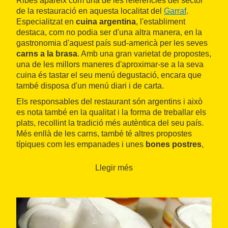
Ribes apareix com una de les referències del sector
de la restauració en aquesta localitat del
Garraf
.
Especialitzat en
cuina argentina
, l'establiment
destaca, com no podia ser d'una altra manera, en la
gastronomia d'aquest país sud-americà per les seves
carns a la brasa
. Amb una gran varietat de propostes,
una de les millors maneres d'aproximar-se a la seva
cuina és tastar el seu menú degustació, encara que
també disposa d'un menú diari i de carta.
Els responsables del restaurant són argentins i això
es nota també en la qualitat i la forma de treballar els
plats, recollint la tradició més autèntica del seu país.
Més enllà de les carns, també té altres propostes
típiques com les empanades i unes
bones postres
,
que faran les delícies dels visitants. Tot això barrejat
amb algunes opcions típiques de la gastronomia
Llegir més
mediterrània. També cal mencionar la seva
interessant
carta de vins
i l'excel·lent pa.
El Secreto de Ribes és una bona forma d'aproximar-
se a una cuina diferent gaudint d'un àpat amb amics o
en família.