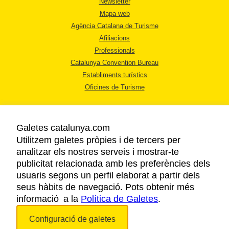
Newsletter
Mapa web
Agència Catalana de Turisme
Afiliacions
Professionals
Catalunya Convention Bureau
Establiments turístics
Oficines de Turisme
Galetes catalunya.com
Utilitzem galetes pròpies i de tercers per
analitzar els nostres serveis i mostrar-te
AVÍS LEGAL
publicitat relacionada amb les preferències dels
POLÍTICA DE PRIVACITAT
usuaris segons un perfil elaborat a partir dels
COOKIES
seus hàbits de navegació. Pots obtenir més
informació a la
Política de Galetes
ACCESSIBILITAT
.
Configuració de galetes