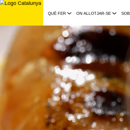
Saltar
al
QUÈ FER
ON ALLOTJAR-SE
SOB
contingut