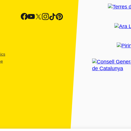
ics
me