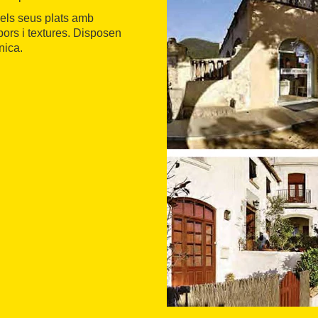
t els seus plats amb
abors i textures. Disposen
nica.