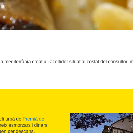
 mediterrània creatiu i acollidor situat al costat del consultor
ucli urbà de
Premià de
ereix esmorzars i dinars
uen per descans.