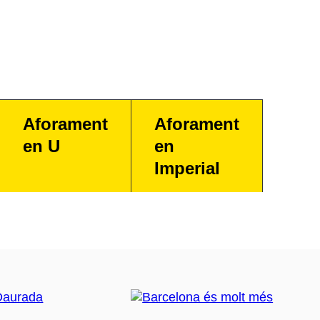
Aforament
Aforament
en U
en
Imperial