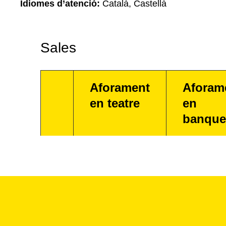
Idiomes d’atenció:
Català, Castellà
Sales
Aforament
Aforam
en teatre
en
banque