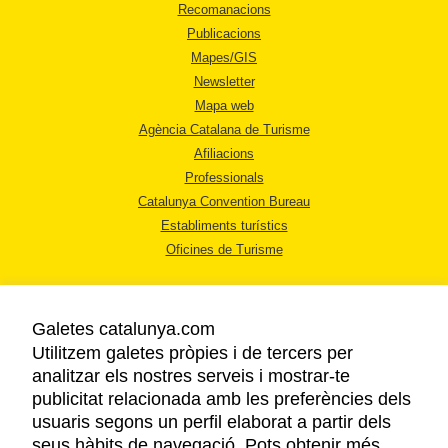
Recomanacions
Publicacions
Mapes/GIS
Newsletter
Mapa web
Agència Catalana de Turisme
Afiliacions
Professionals
Catalunya Convention Bureau
Establiments turístics
Oficines de Turisme
Galetes catalunya.com
Utilitzem galetes pròpies i de tercers per
analitzar els nostres serveis i mostrar-te
AVÍS LEGAL
publicitat relacionada amb les preferències dels
POLÍTICA DE PRIVACITAT
usuaris segons un perfil elaborat a partir dels
COOKIES
seus hàbits de navegació. Pots obtenir més