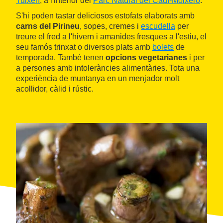
Tuixén
, a l'interior del
Parc Natural del Cadí-Moixeró
.
S'hi poden tastar deliciosos estofats elaborats amb
carns del Pirineu
, sopes, cremes i
escudella
per
treure el fred a l'hivern i amanides fresques a l'estiu, el
seu famós trinxat o diversos plats amb
bolets
de
temporada. També tenen
opcions vegetarianes
i per
a persones amb intoleràncies alimentàries. Tota una
experiència de muntanya en un menjador molt
acollidor, càlid i rústic.