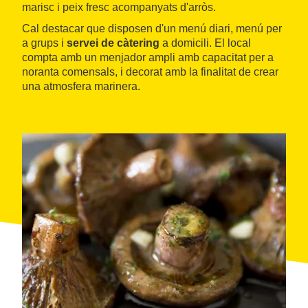
marisc i peix fresc acompanyats d'arròs.
Cal destacar que disposen d'un menú diari, menú per
a grups i
servei de càtering
a domicili. El local
compta amb un menjador ampli amb capacitat per a
noranta comensals, i decorat amb la finalitat de crear
una atmosfera marinera.