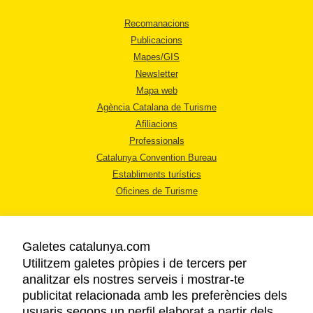
Recomanacions
Publicacions
Mapes/GIS
Newsletter
Mapa web
Agència Catalana de Turisme
Afiliacions
Professionals
Catalunya Convention Bureau
Establiments turístics
Oficines de Turisme
Galetes catalunya.com
Utilitzem galetes pròpies i de tercers per
analitzar els nostres serveis i mostrar-te
AVÍS LEGAL
publicitat relacionada amb les preferències dels
POLÍTICA DE PRIVACITAT
usuaris segons un perfil elaborat a partir dels