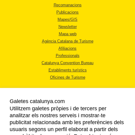
Recomanacions
Publicacions
Mapes/GIS
Newsletter
Mapa web
Agència Catalana de Turisme
Afiliacions
Professionals
Catalunya Convention Bureau
Establiments turístics
Oficines de Turisme
Galetes catalunya.com
Utilitzem galetes pròpies i de tercers per
analitzar els nostres serveis i mostrar-te
AVÍS LEGAL
publicitat relacionada amb les preferències dels
POLÍTICA DE PRIVACITAT
usuaris segons un perfil elaborat a partir dels
COOKIES