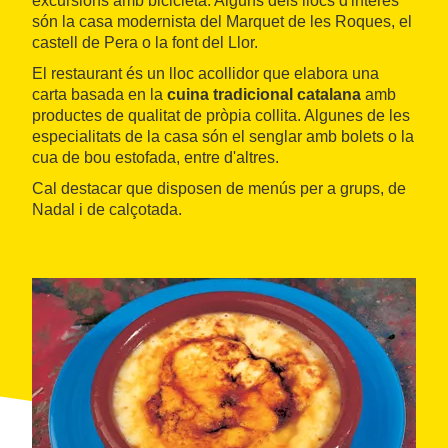
excursions amb bicicleta. Alguns dels llocs d'interès
són la casa modernista del Marquet de les Roques, el
castell de Pera o la font del Llor.
El restaurant és un lloc acollidor que elabora una
carta basada en la
cuina tradicional catalana
amb
productes de qualitat de pròpia collita. Algunes de les
especialitats de la casa són el senglar amb bolets o la
cua de bou estofada, entre d'altres.
Cal destacar que disposen de menús per a grups, de
Nadal i de calçotada.