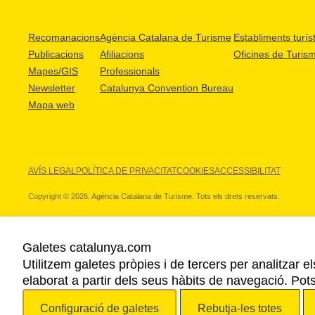
Recomanacions
Agència Catalana de Turisme
Establiments turíst
Publicacions
Afiliacions
Oficines de Turis
Mapes/GIS
Professionals
Newsletter
Catalunya Convention Bureau
Mapa web
AVÍS LEGAL
POLÍTICA DE PRIVACITAT
COOKIES
ACCESSIBILITAT
Copyright © 2026. Agència Catalana de Turisme. Tots els drets reservats.
Galetes catalunya.com
Utilitzem galetes pròpies i de tercers per analitzar e
ELS NOSTRES PARTNERS
elaborat a partir dels seus hàbits de navegació. Pot
Configuració de galetes
Rebutja-les totes