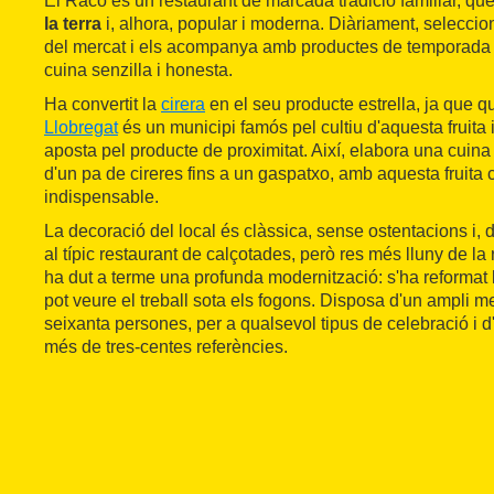
El Racó és un restaurant de marcada tradició familiar, qu
la terra
i, alhora, popular i moderna. Diàriament, seleccio
del mercat i els acompanya amb productes de temporada
cuina senzilla i honesta.
Ha convertit la
cirera
en el seu producte estrella, ja que 
Llobregat
és un municipi famós pel cultiu d'aquesta fruita 
aposta pel producte de proximitat. Així, elabora una cuin
d'un pa de cireres fins a un gaspatxo, amb aquesta fruita 
indispensable.
La decoració del local és clàssica, sense ostentacions i, 
al típic restaurant de calçotades, però res més lluny de la 
ha dut a terme una profunda modernització: s'ha reformat 
pot veure el treball sota els fogons. Disposa d'un ampli 
seixanta persones, per a qualsevol tipus de celebració i 
més de tres-centes referències.