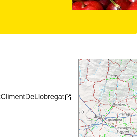
tClimentDeLlobregat