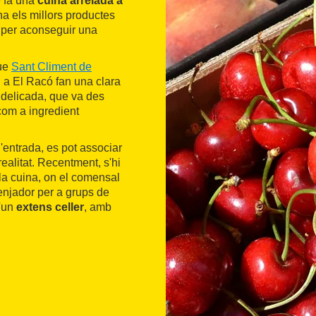
e fa una
cuina arrelada a
na els millors productes
 per aconseguir una
que
Sant Climent de
i a El Racó fan una clara
a delicada, que va des
com a ingredient
d'entrada, es pot associar
realitat. Recentment, s'hi
la cuina, on el comensal
menjador per a grups de
d'un
extens celler
, amb