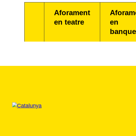
Aforament
Aforam
en teatre
en
banque