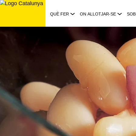
Saltar
al
QUÈ FER
ON ALLOTJAR-SE
SOB
contingut