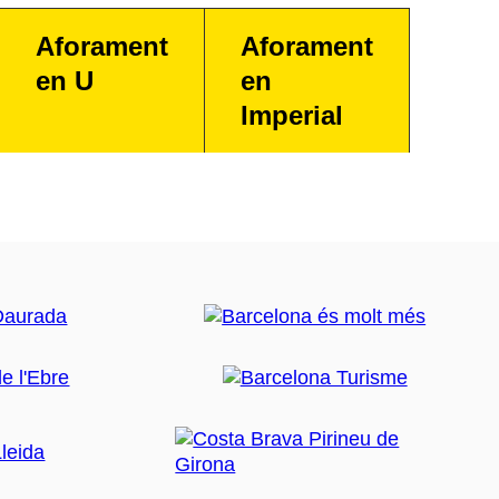
Aforament
Aforament
en U
en
Imperial