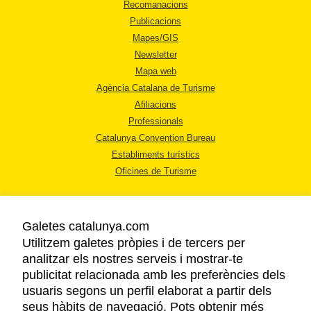
Recomanacions
Publicacions
Mapes/GIS
Newsletter
Mapa web
Agència Catalana de Turisme
Afiliacions
Professionals
Catalunya Convention Bureau
Establiments turístics
Oficines de Turisme
Galetes catalunya.com
Utilitzem galetes pròpies i de tercers per
analitzar els nostres serveis i mostrar-te
AVÍS LEGAL
publicitat relacionada amb les preferències dels
POLÍTICA DE PRIVACITAT
usuaris segons un perfil elaborat a partir dels
COOKIES
seus hàbits de navegació. Pots obtenir més