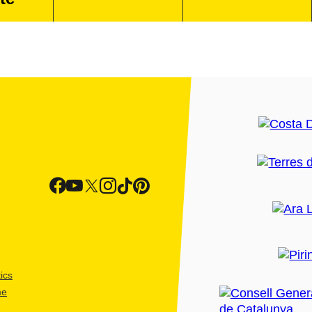
ics
me