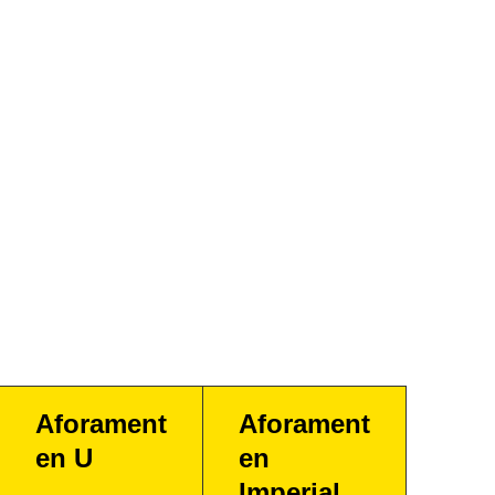
Aforament
Aforament
en U
en
Imperial