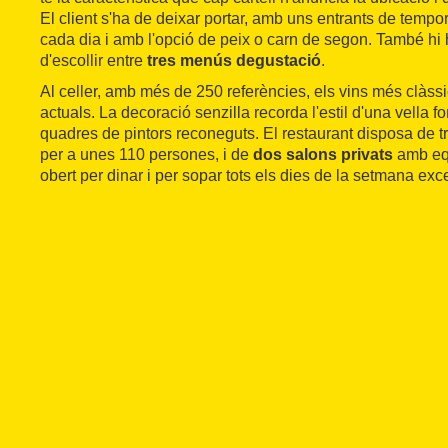
El client s'ha de deixar portar, amb uns entrants de temp
cada dia i amb l'opció de peix o carn de segon. També hi h
d'escollir entre
tres menús degustació
.
Al celler, amb més de 250 referències, els vins més clà
actuals. La decoració senzilla recorda l'estil d'una vella 
quadres de pintors reconeguts. El restaurant disposa de t
per a unes 110 persones, i de
dos salons privats
amb equ
obert per dinar i per sopar tots els dies de la setmana ex