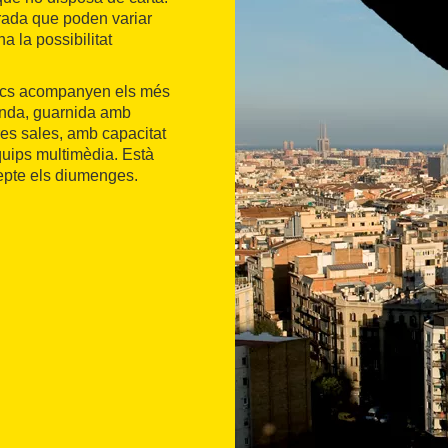
orada que poden variar
a la possibilitat
ssics acompanyen els més
fonda, guarnida amb
res sales, amb capacitat
ips multimèdia. Està
cepte els diumenges.