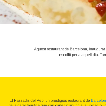
Aquest restaurant de Barcelona, inaugurat l
escollit per a aquell dia. T
El Passadís del Pep, un prestigiós restaurant de
Barcelo
té la característica que cap cartell n'anuncia la ubicació i