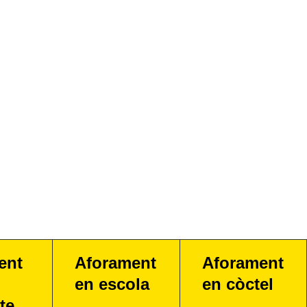
ent
Aforament
Aforament
en escola
en còctel
te