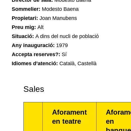
Director de sala:
Modesto Baena
Sommelier:
Modesto Baena
Propietari:
Joan Manubens
Preu mig:
Alt
Situació:
A dins del nucli de població
Any inauguració:
1979
Accepta reserves?:
Sí
Idiomes d’atenció:
Català, Castellà
Sales
Aforament
Aforam
en teatre
en
banque