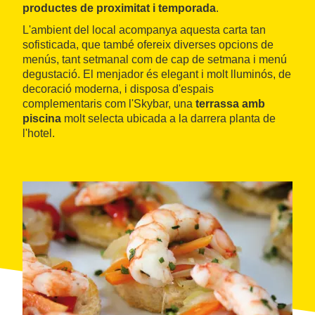
productes de proximitat i temporada
.
L'ambient del local acompanya aquesta carta tan
sofisticada, que també ofereix diverses opcions de
menús, tant setmanal com de cap de setmana i menú
degustació. El menjador és elegant i molt lluminós, de
decoració moderna, i disposa d'espais
complementaris com l'Skybar, una
terrassa amb
piscina
molt selecta ubicada a la darrera planta de
l'hotel.