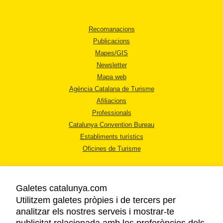
Recomanacions
Publicacions
Mapes/GIS
Newsletter
Mapa web
Agència Catalana de Turisme
Afiliacions
Professionals
Catalunya Convention Bureau
Establiments turístics
Oficines de Turisme
Galetes catalunya.com
Utilitzem galetes pròpies i de tercers per
analitzar els nostres serveis i mostrar-te
AVÍS LEGAL