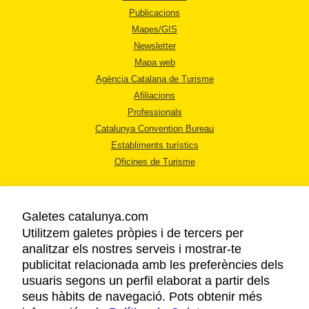
Publicacions
Mapes/GIS
Newsletter
Mapa web
Agència Catalana de Turisme
Afiliacions
Professionals
Catalunya Convention Bureau
Establiments turístics
Oficines de Turisme
Galetes catalunya.com
Utilitzem galetes pròpies i de tercers per
analitzar els nostres serveis i mostrar-te
AVÍS LEGAL
publicitat relacionada amb les preferències dels
POLÍTICA DE PRIVACITAT
usuaris segons un perfil elaborat a partir dels
COOKIES
seus hàbits de navegació. Pots obtenir més