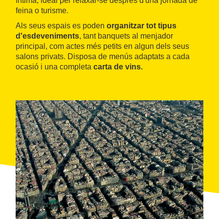
íntima, ideal per relaxar-se després d'una jornada de
feina o turisme.
Als seus espais es poden
organitzar tot tipus
d'esdeveniments
, tant banquets al menjador
principal, com actes més petits en algun dels seus
salons privats. Disposa de menús adaptats a cada
ocasió i una completa
carta de vins.