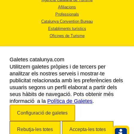
Afiliacions
Professionals
Catalunya Convention Bureau
Establiments turístics
Oficines de Turisme
Galetes catalunya.com
Utilitzem galetes pròpies i de tercers per
analitzar els nostres serveis i mostrar-te
AVÍS LEGAL
publicitat relacionada amb les preferències dels
POLÍTICA DE PRIVACITAT
usuaris segons un perfil elaborat a partir dels
COOKIES
seus hàbits de navegació. Pots obtenir més
informació a la
Política de Galetes
ACCESSIBILITAT
.
Configuració de galetes
Copyright © 2026. Agència Catalana de Turisme. Tots els drets reservats.
Rebutja-les totes
Accepta-les totes