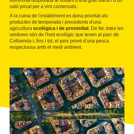
lluminosa disposada al voltant d'una gran barra i d'un
saló privat per a vint comensals.
A la cuina de l'establiment es dona prioritat als
productes de temporada i procedents d'una
agricultura
ecològica i de proximitat
. De fet, totes les
verdures són de l'hort ecològic que tenen al parc de
Collserola i, fins i tot, el peix prové d'una pesca
respectuosa amb el medi ambient.