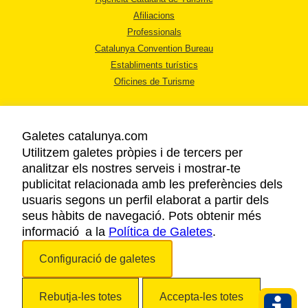
Afiliacions
Professionals
Catalunya Convention Bureau
Establiments turístics
Oficines de Turisme
Galetes catalunya.com
Utilitzem galetes pròpies i de tercers per
analitzar els nostres serveis i mostrar-te
AVÍS LEGAL
publicitat relacionada amb les preferències dels
POLÍTICA DE PRIVACITAT
usuaris segons un perfil elaborat a partir dels
COOKIES
seus hàbits de navegació. Pots obtenir més
informació a la
Política de Galetes
ACCESSIBILITAT
.
Configuració de galetes
Copyright © 2026. Agència Catalana de Turisme. Tots els drets reservats.
Rebutja-les totes
Accepta-les totes