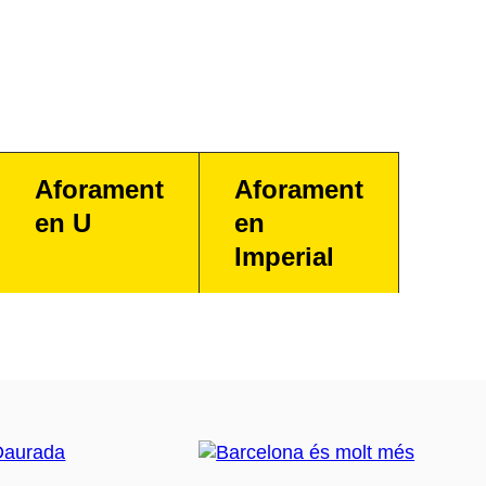
Aforament
Aforament
en U
en
Imperial