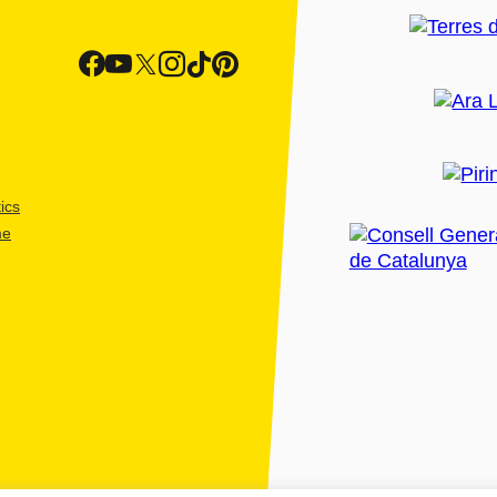
ics
me