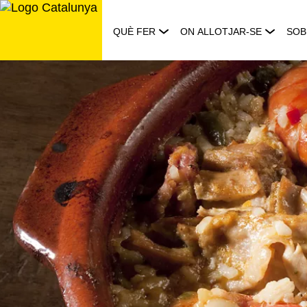
Saltar
al
QUÈ FER
ON ALLOTJAR-SE
SOB
contingut