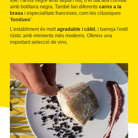
foie, l'arròs negre amb sèpia i lluç o el bacallà confitat
amb botifarra negra. També fan diferents
carns a la
brasa
i especialitats franceses, com les clàssiques
'
fondues'
.
L'establiment és molt
agradable i càlid
, i barreja l'estil
rústic amb elements més moderns. Ofereix una
important selecció de vins.