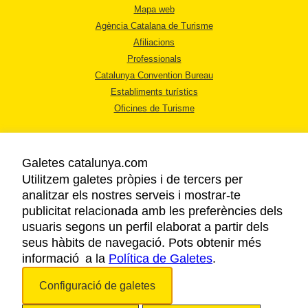
Mapa web
Agència Catalana de Turisme
Afiliacions
Professionals
Catalunya Convention Bureau
Establiments turístics
Oficines de Turisme
Galetes catalunya.com
Utilitzem galetes pròpies i de tercers per
analitzar els nostres serveis i mostrar-te
AVÍS LEGAL
publicitat relacionada amb les preferències dels
POLÍTICA DE PRIVACITAT
usuaris segons un perfil elaborat a partir dels
COOKIES
seus hàbits de navegació. Pots obtenir més
informació a la
Política de Galetes
ACCESSIBILITAT
.
Configuració de galetes
Copyright © 2026. Agència Catalana de Turisme. Tots els drets reservats.