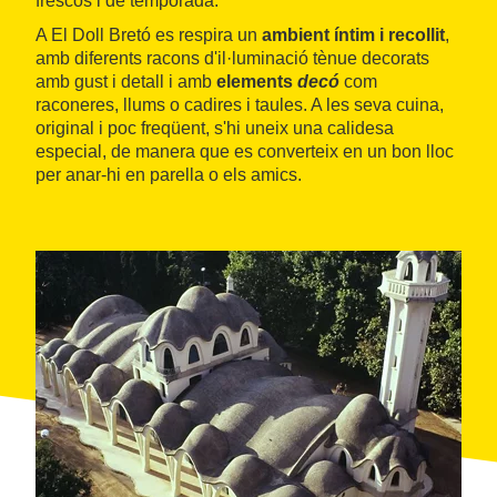
frescos i de temporada.
A El Doll Bretó es respira un
ambient íntim i recollit
,
amb diferents racons d'il·luminació tènue decorats
amb gust i detall i amb
elements
decó
com
raconeres, llums o cadires i taules. A les seva cuina,
original i poc freqüent, s'hi uneix una calidesa
especial, de manera que es converteix en un bon lloc
per anar-hi en parella o els amics.