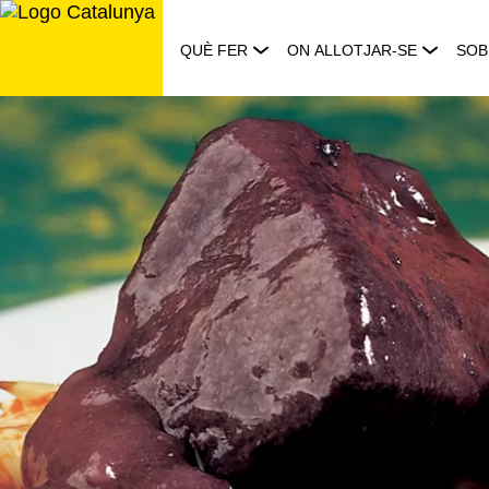
Saltar
al
QUÈ FER
ON ALLOTJAR-SE
SOB
contingut