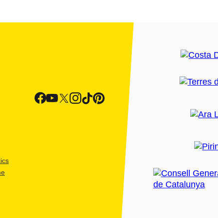
ics
me