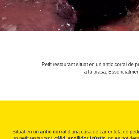
Petit restaurant situat en un antic corral de 
a la brasa. Essencialment
Situat en un
antic corral
d'una casa de carrer tota de pedr
un petit restaurant,
càlid, acollidor i rústic
, on es pot de