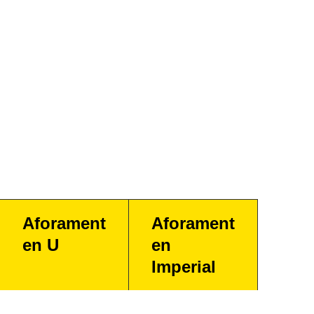
Aforament
Aforament
en U
en
Imperial