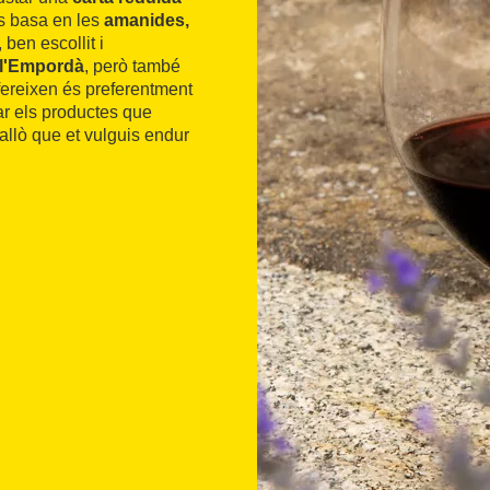
es basa en les
amanides,
, ben escollit i
 l'Empordà
, però també
ofereixen és preferentment
ar els productes que
allò que et vulguis endur