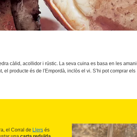
pedra càlid, acollidor i rústic. La seva cuina es basa en les amani
, el producte és de l'Empordà, inclòs el vi. S'hi pot comprar el
a, el Corral de
Llers
és
gustar una
carta reduïda