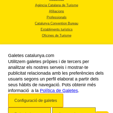
Agència Catalana de Turisme
Afiliacions
Professionals
Catalunya Convention Bureau
Establiments turístics
Oficines de Turisme
Galetes catalunya.com
Utilitzem galetes pròpies i de tercers per
analitzar els nostres serveis i mostrar-te
AVÍS LEGAL
publicitat relacionada amb les preferències dels
POLÍTICA DE PRIVACITAT
usuaris segons un perfil elaborat a partir dels
COOKIES
seus hàbits de navegació. Pots obtenir més
informació a la
Política de Galetes
ACCESSIBILITAT
.
Configuració de galetes
Copyright © 2026. Agència Catalana de Turisme. Tots els drets reservats.