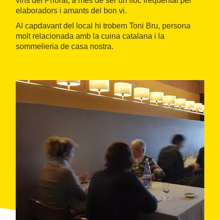
vins del Priorat, a més de ser un lloc freqüentat per
elaboradors i amants del bon vi.
Al capdavant del local hi trobem Toni Bru, persona
molt relacionada amb la cuina catalana i la
sommelieria de casa nostra.