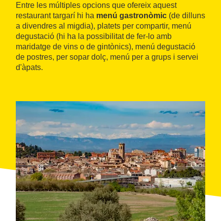
Entre les múltiples opcions que ofereix aquest
restaurant targarí hi ha
menú gastronòmic
(de dilluns
a divendres al migdia), platets per compartir, menú
degustació (hi ha la possibilitat de fer-lo amb
maridatge de vins o de gintònics), menú degustació
de postres, per sopar dolç, menú per a grups i servei
d'àpats.