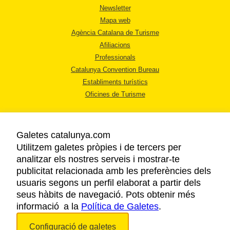
Newsletter
Mapa web
Agència Catalana de Turisme
Afiliacions
Professionals
Catalunya Convention Bureau
Establiments turístics
Oficines de Turisme
Galetes catalunya.com
Utilitzem galetes pròpies i de tercers per
analitzar els nostres serveis i mostrar-te
AVÍS LEGAL
publicitat relacionada amb les preferències dels
POLÍTICA DE PRIVACITAT
usuaris segons un perfil elaborat a partir dels
COOKIES
seus hàbits de navegació. Pots obtenir més
informació a la
Política de Galetes
ACCESSIBILITAT
.
Configuració de galetes