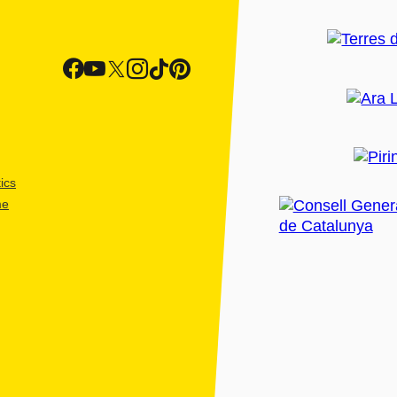
ics
me