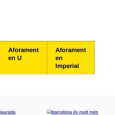
Aforament
Aforament
en U
en
Imperial