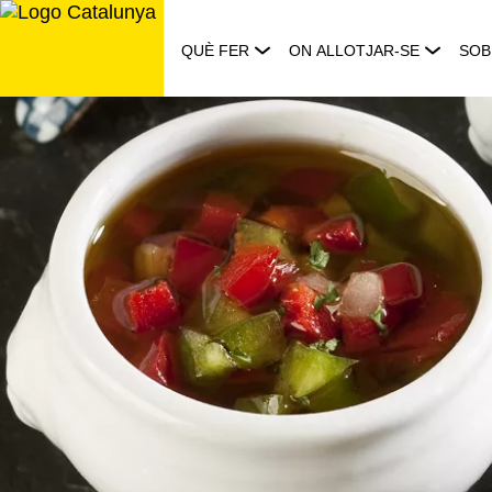
Saltar
al
QUÈ FER
ON ALLOTJAR-SE
SOB
contingut