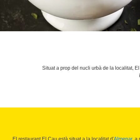
Situat a prop del nucli urbà de la localitat
El restaurant El Cau està situat a la localitat d'
Almenar
, a