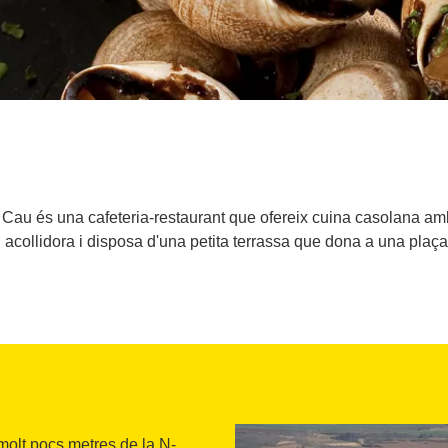
, El Cau és una cafeteria-restaurant que ofereix cuina casolan
i acollidora i disposa d'una petita terrassa que dona a una plaça
 molt pocs metres de la N-