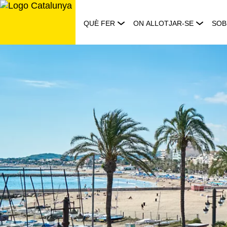
Saltar
al
QUÈ FER
ON ALLOTJAR-SE
SOB
contingut