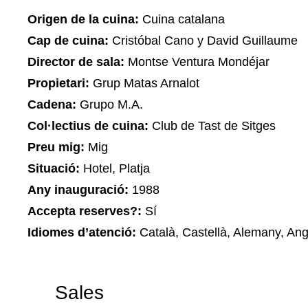
Origen de la cuina:
Cuina catalana
Cap de cuina:
Cristóbal Cano y David Guillaume
Director de sala:
Montse Ventura Mondéjar
Propietari:
Grup Matas Arnalot
Cadena:
Grupo M.A.
Col·lectius de cuina:
Club de Tast de Sitges
Preu mig:
Mig
Situació:
Hotel, Platja
Any inauguració:
1988
Accepta reserves?:
Sí
Idiomes d’atenció:
Català, Castellà, Alemany, Angl
Sales