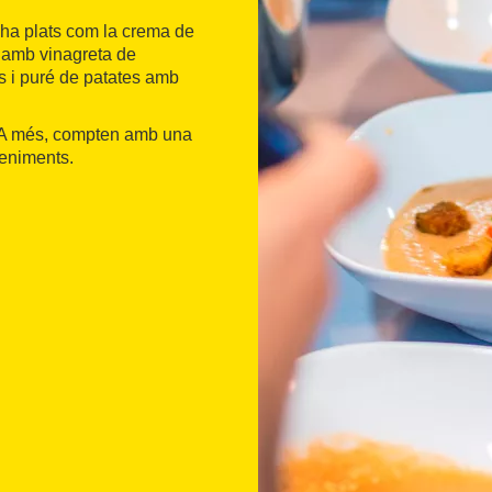
i ha plats com la crema de
a amb vinagreta de
es i puré de patates amb
l. A més, compten amb una
veniments.