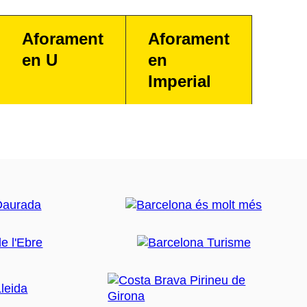
Aforament
Aforament
en U
en
Imperial