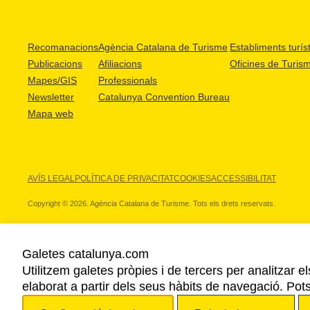
Recomanacions
Agència Catalana de Turisme
Establiments turíst
Publicacions
Afiliacions
Oficines de Turis
Mapes/GIS
Professionals
Newsletter
Catalunya Convention Bureau
Mapa web
AVÍS LEGAL
POLÍTICA DE PRIVACITAT
COOKIES
ACCESSIBILITAT
Copyright © 2026. Agència Catalana de Turisme. Tots els drets reservats.
Galetes catalunya.com
Utilitzem galetes pròpies i de tercers per analitzar e
ELS NOSTRES PARTNERS
elaborat a partir dels seus hàbits de navegació. Pot