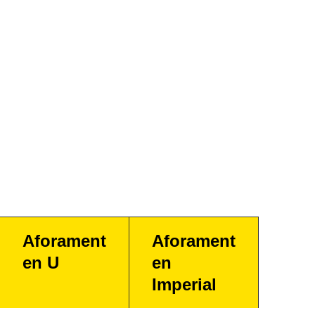
Aforament
Aforament
en U
en
Imperial