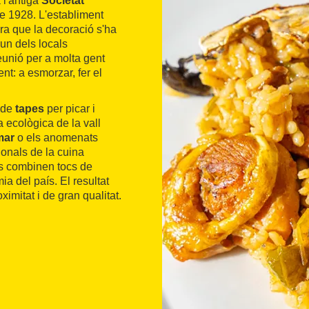
 l'antiga
Societat
de 1928. L'establiment
ara que la decoració s'ha
'un dels locals
eunió per a molta gent
nt: a esmorzar, fer el
s de
tapes
per picar i
 ecològica de la vall
mar
o els anomenats
ionals de la cuina
es combinen tocs de
ia del país. El resultat
imitat i de gran qualitat.