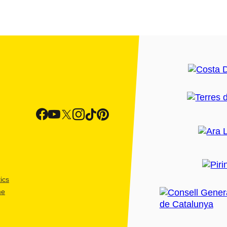
ics
me