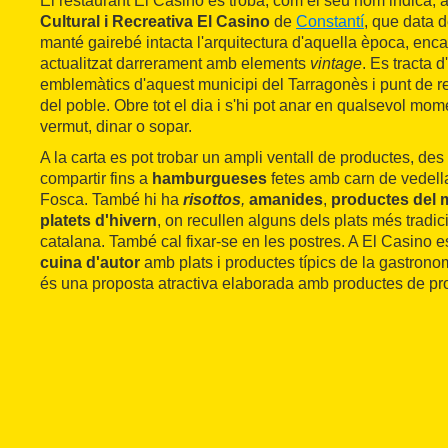
El restaurant El Casino es troba, com el seu nom indica, a
Cultural i Recreativa El Casino
de
Constantí
, que data 
manté gairebé intacta l'arquitectura d'aquella època, enc
actualitzat darrerament amb elements
vintage
. Es tracta d
emblemàtics d'aquest municipi del Tarragonès i punt de r
del poble. Obre tot el dia i s'hi pot anar en qualsevol mome
vermut, dinar o sopar.
A la carta es pot trobar un ampli ventall de productes, de
compartir fins a
hamburgueses
fetes amb carn de vedella
Fosca. També hi ha
risottos
,
amanides
,
productes del 
platets d'hivern
, on recullen alguns dels plats més tradic
catalana. També cal fixar-se en les postres. A El Casino 
cuina d'autor
amb plats i productes típics de la gastronom
és una proposta atractiva elaborada amb productes de prox