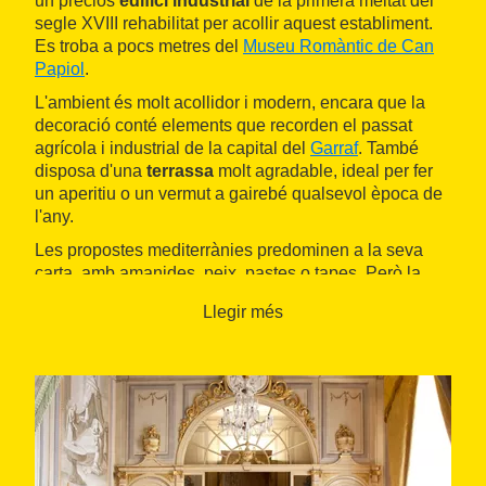
un preciós
edifici industrial
de la primera meitat del
segle XVIII rehabilitat per acollir aquest establiment.
Es troba a pocs metres del
Museu Romàntic de Can
Papiol
.
L'ambient és molt acollidor i modern, encara que la
decoració conté elements que recorden el passat
agrícola i industrial de la capital del
Garraf
. També
disposa d'una
terrassa
molt agradable, ideal per fer
un aperitiu o un vermut a gairebé qualsevol època de
l'any.
Les propostes mediterrànies predominen a la seva
carta, amb amanides, peix, pastes o tapes. Però la
gran especialitat de la casa són les
carns a la brasa
.
Llegir més
Tots els plats estan molt treballats i tenen una
presentació acurada, amb un toc d'elegància. També
tenen alguns plats típics de la cuina japonesa. Un
altre dels punts forts d'El Canceller és la
carta de
vins
, caves i vermuts, amb una llista de referències
extensa.