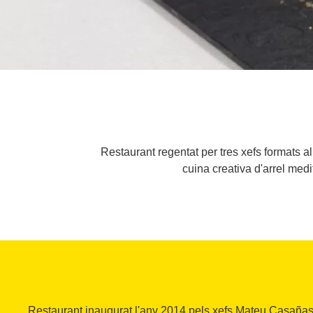
Restaurant regentat per tres xefs formats a
cuina creativa d'arrel medi
Restaurant inaugurat l'any 2014 pels xefs Mateu Casañas,