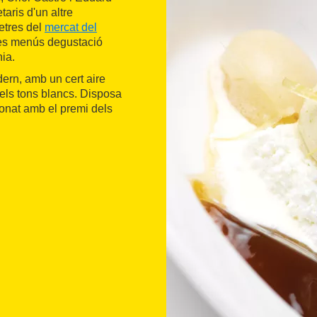
taris d'un altre
metres del
mercat del
tres menús degustació
ia.
dern, amb un cert aire
dels tons blancs. Disposa
onat amb el premi dels