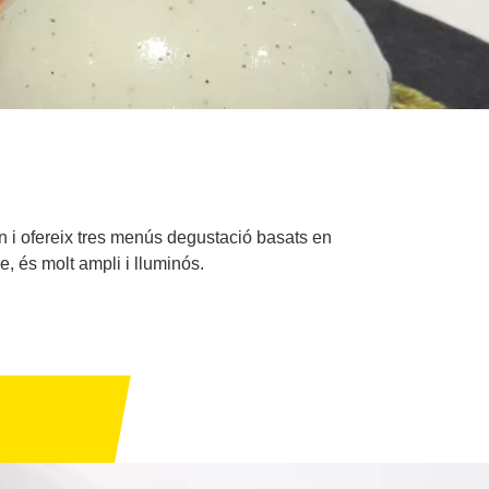
in i ofereix tres menús degustació basats en
e, és molt ampli i lluminós.