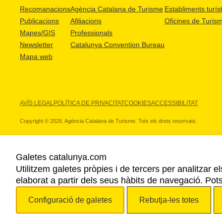
Recomanacions
Agència Catalana de Turisme
Establiments turíst
Publicacions
Afiliacions
Oficines de Turis
Mapes/GIS
Professionals
Newsletter
Catalunya Convention Bureau
Mapa web
AVÍS LEGAL
POLÍTICA DE PRIVACITAT
COOKIES
ACCESSIBILITAT
Copyright © 2026. Agència Catalana de Turisme. Tots els drets reservats.
Galetes catalunya.com
Utilitzem galetes pròpies i de tercers per analitzar e
ELS NOSTRES PARTNERS
elaborat a partir dels seus hàbits de navegació. Pot
Configuració de galetes
Rebutja-les totes