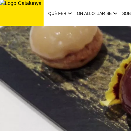
Saltar
al
QUÈ FER
ON ALLOTJAR-SE
SOB
contingut