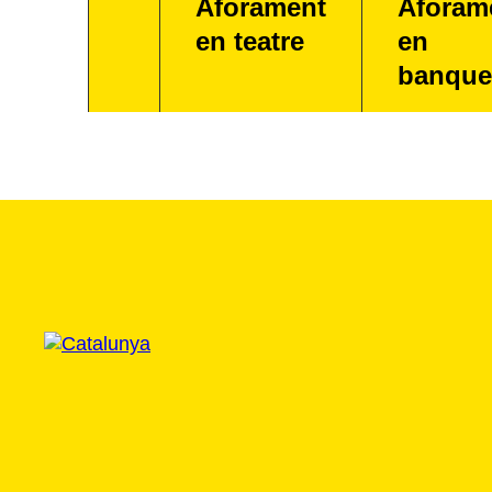
Aforament
Aforam
en teatre
en
banque