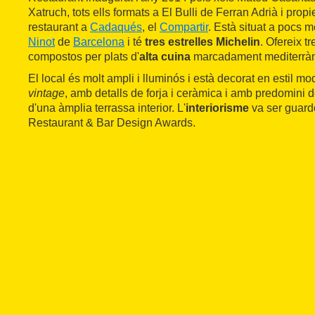
Xatruch, tots ells formats a El Bulli de Ferran Adrià i propie
restaurant a
Cadaqués
, el
Compartir
. Està situat a pocs 
Ninot
de
Barcelona
i té
tres estrelles Michelin
. Ofereix 
compostos per plats d'
alta cuina
marcadament mediterràn
El local és molt ampli i lluminós i està decorat en estil mo
vintage
, amb detalls de forja i ceràmica i amb predomini 
d'una àmplia terrassa interior. L'
interiorisme
va ser guard
Restaurant & Bar Design Awards.