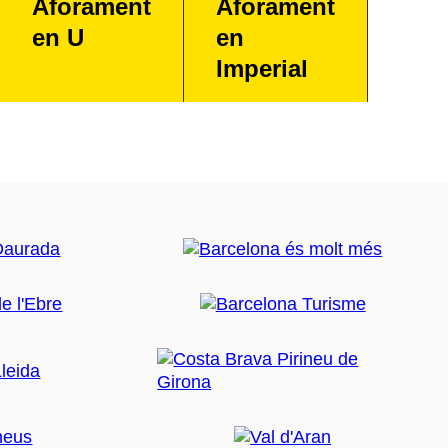
Aforament
Aforament
en U
en
Imperial