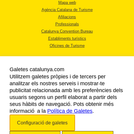
Mapa web
Agència Catalana de Turisme
Afiliacions
Professionals
Catalunya Convention Bureau
Establiments turístics
Oficines de Turisme
Galetes catalunya.com
Utilitzem galetes pròpies i de tercers per
analitzar els nostres serveis i mostrar-te
AVÍS LEGAL
publicitat relacionada amb les preferències dels
POLÍTICA DE PRIVACITAT
usuaris segons un perfil elaborat a partir dels
COOKIES
seus hàbits de navegació. Pots obtenir més
informació a la
Política de Galetes
ACCESSIBILITAT
.
Configuració de galetes
Copyright © 2026. Agència Catalana de Turisme. Tots els drets reservats.