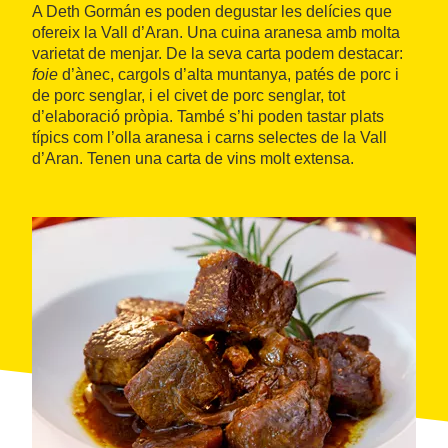
A Deth Gormán es poden degustar les delícies que
ofereix la Vall d’Aran. Una cuina aranesa amb molta
varietat de menjar. De la seva carta podem destacar:
foie
d’ànec, cargols d’alta muntanya, patés de porc i
de porc senglar, i el civet de porc senglar, tot
d’elaboració pròpia. També s’hi poden tastar plats
típics com l’olla aranesa i carns selectes de la Vall
d’Aran. Tenen una carta de vins molt extensa.