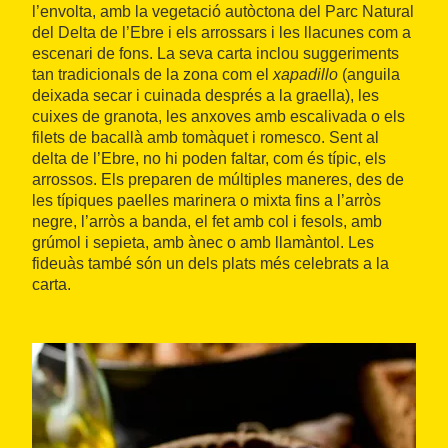
l’envolta, amb la vegetació autòctona del Parc Natural
del Delta de l’Ebre i els arrossars i les llacunes com a
escenari de fons. La seva carta inclou suggeriments
tan tradicionals de la zona com el
xapadillo
(anguila
deixada secar i cuinada després a la graella), les
cuixes de granota, les anxoves amb escalivada o els
filets de bacallà amb tomàquet i romesco. Sent al
delta de l’Ebre, no hi poden faltar, com és típic, els
arrossos. Els preparen de múltiples maneres, des de
les típiques paelles marinera o mixta fins a l’arròs
negre, l’arròs a banda, el fet amb col i fesols, amb
grúmol i sepieta, amb ànec o amb llamàntol. Les
fideuàs també són un dels plats més celebrats a la
carta.