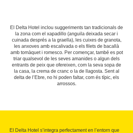
El Delta Hotel inclou suggeriments tan tradicionals de
la zona com el xapadillo (anguila deixada secar i
cuinada després a la graella), les cuixes de granota,
les anxoves amb escalivada o els filets de bacallà
amb tomàquet i romesco. Per començar, també es pot
triar qualsevol de les seves amanides o algun dels
entrants de peix que ofereixen, com la seva sopa de
la casa, la crema de cranc o la de llagosta. Sent al
delta de l’Ebre, no hi poden faltar, com és típic, els
arrossos.
El Delta Hotel s’integra perfectament en l’entorn que