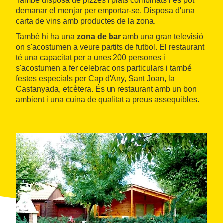
També disposa de pizzes i plats combinats i es pot
demanar el menjar per emportar-se. Disposa d'una
carta de vins amb productes de la zona.
També hi ha una
zona de bar
amb una gran televisió
on s'acostumen a veure partits de futbol. El restaurant
té una capacitat per a unes 200 persones i
s'acostumen a fer celebracions particulars i també
festes especials per Cap d'Any, Sant Joan, la
Castanyada, etcètera. És un restaurant amb un bon
ambient i una cuina de qualitat a preus assequibles.