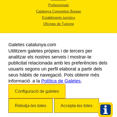
Professionals
Catalunya Convention Bureau
Establiments turístics
Oficines de Turisme
Galetes catalunya.com
Utilitzem galetes pròpies i de tercers per
analitzar els nostres serveis i mostrar-te
AVÍS LEGAL
publicitat relacionada amb les preferències dels
POLÍTICA DE PRIVACITAT
usuaris segons un perfil elaborat a partir dels
COOKIES
seus hàbits de navegació. Pots obtenir més
informació a la
Política de Galetes
ACCESSIBILITAT
.
Configuració de galetes
Copyright © 2026. Agència Catalana de Turisme. Tots els drets reservats.
Rebutja-les totes
Accepta-les totes