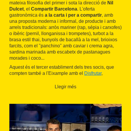
mateixa filosofia del primer i sota la direcció de
Nil
Dulcet
, el
Compartir Barcelona
. L'oferta
gastronòmica és
a la carta i per a compartir
, amb
una
proposta moderna i informal, de producte i amb
arrels tradicionals: arròs mariner (rap, sépia i carxofes)
o ibèric (pernil, llonganissa i trompetes), turbot a la
brasa estil thai, bunyols de bacallà a la mel, brioixos
farcits, com el "panchino" amb caviar i crema agra,
sardina marinada amb escabetx de pastanagues
morades i coco...
Aquest és el tercer establiment dels tres socis, que
compten també a l'Eixample amb el
Disfrutar
,
considerat en el seu moment el cinquè millor
restaurant del món en el llistat de 50 Best. Compartir
Llegir més
Barcelona és un local amb molta llum, ampli i
confortable, ideal per anar en parella, en família o en
grup. L'espai ofereix molta versatilitat i el fa
ideal per
a esdeveniments o presentacions corporatives
.